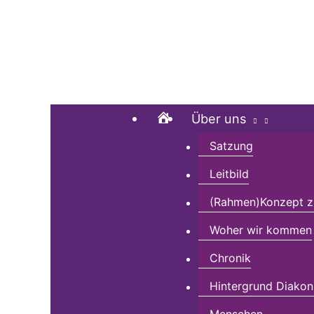
Zum
Suchen …
Inhalt
springen
Home
Über uns
Satzung
Leitbild
(Rahmen)Konzept zu
Woher wir kommen
Chronik
Hintergrund Diakon