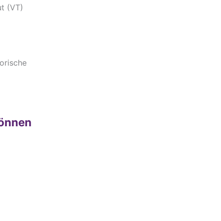
t (VT)
torische
können