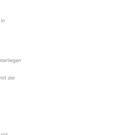
 in
terliegen
mit der
 und