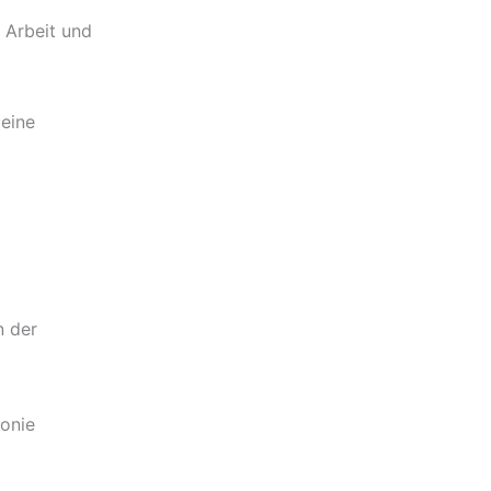
r Arbeit und
 eine
n der
konie