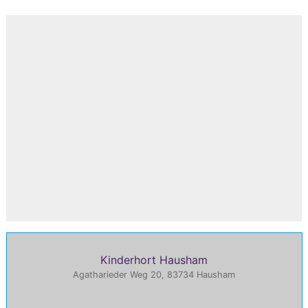
Kinderhort Hausham
Agatharieder Weg 20, 83734 Hausham