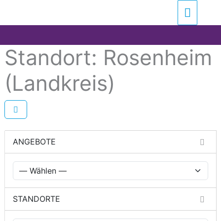
Zum
Suchen …
Haupt
Inhalt
springen
Standort: Rosenheim
(Landkreis)
ANGEBOTE
STANDORTE