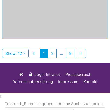
Show: 12
1
2
...
9
Startseite
Login Intranet
Pressebereich
Datenschutzerklärung
Impressum
Kontakt
Text und „Enter“ eingeben, um eine Suche zu starten.